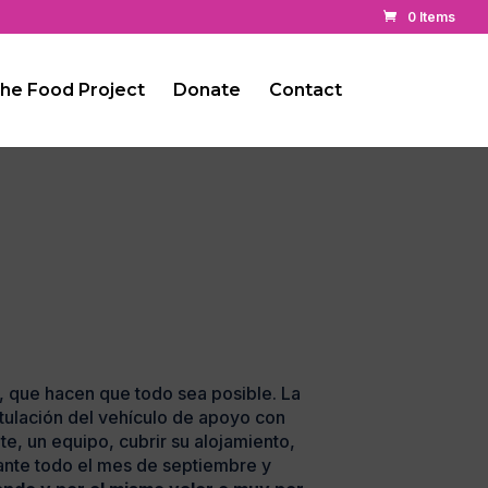
0 Items
he Food Project
Donate
Contact
, que hacen que todo sea posible. La
otulación del vehículo de apoyo con
e, un equipo, cubrir su alojamiento,
ante todo el mes de septiembre y