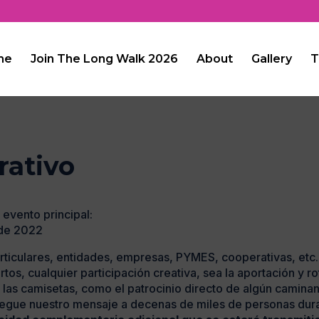
me
Join The Long Walk 2026
About
Gallery
T
rativo
 evento principal:
 de 2022
rticulares, entidades, empresas, PYMES, cooperativas, etc.
tos, cualquier participación creativa, sea la aportación y r
 las camisetas, como el patrocinio directo de algún caminant
llegue nuestro mensaje a decenas de miles de personas dur