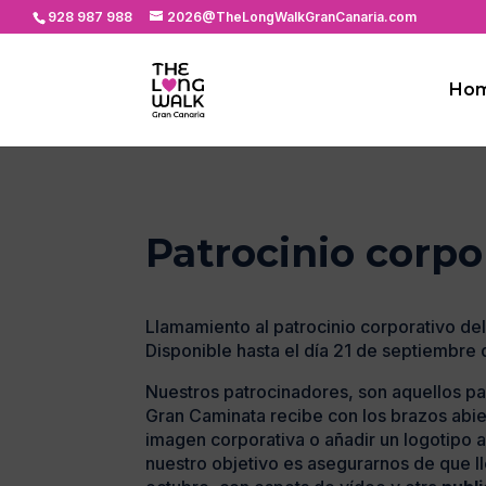
928 987 988
2026@TheLongWalkGranCanaria.com
Ho
Patrocinio corpo
Llamamiento al patrocinio corporativo del
Disponible hasta el día 21 de septiembre
Nuestros patrocinadores, son aquellos pa
Gran Caminata recibe con los brazos abier
imagen corporativa o añadir un logotipo a
nuestro objetivo es asegurarnos de que 