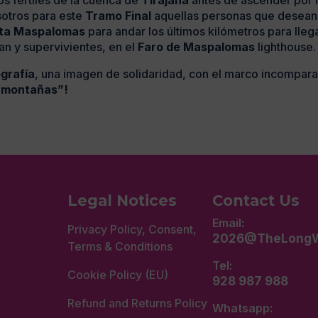
os fértiles de la cuenca de
Tirajana
antes de ascender por l
sotros para este
Tramo Final
aquellas personas que desean 
ta Maspalomas
para andar los últimos kilómetros para llega
n y supervivientes, en el
Faro de Maspalomas
lighthouse.
grafía
, una imagen de solidaridad, con el marco incomparab
 montañas”!
Legal Notices
Contact Us
Email:
Privacy Policy, Consent,
2026@TheLongW
Terms & Conditions
Tel:
Cookie Policy (EU)
928 987 988
Refund and Returns Policy
Whatsapp: