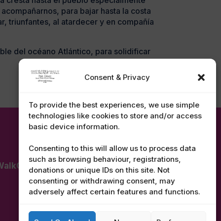
a cresta hasta el pueblo especialmente
acompañarnos, para bajar hasta la costa
r, triunfantes, al atardecer y en compañía
le del océano Atlántico, para solidificar
Consent & Privacy
To provide the best experiences, we use simple
technologies like cookies to store and/or access
basic device information.
Consenting to this will allow us to process data
such as browsing behaviour, registrations,
alkGranCanaria.com
donations or unique IDs on this site. Not
consenting or withdrawing consent, may
adversely affect certain features and functions.