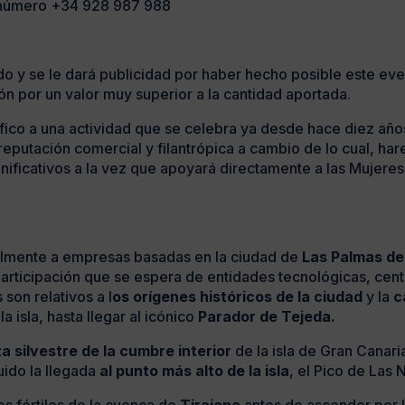
l número +34 928 987 988
o y se le dará publicidad por haber hecho posible este eve
ón por un valor muy superior a la cantidad aportada.
co a una actividad que se celebra ya desde hace diez años
 reputación comercial y filantrópica a cambio de lo cual, h
ificativos a la vez que apoyará directamente a las Mujeres, 
palmente a empresas basadas en la ciudad de
Las Palmas de
rticipación que se espera de entidades tecnológicas, centr
son relativos a l
os orígenes históricos de la ciudad
y la
c
 isla, hasta llegar al icónico
Parador de Tejeda.
za silvestre de la cumbre interior
de la isla de Gran Canar
uido la llegada
al punto más alto de la isla
, el Pico de Las 